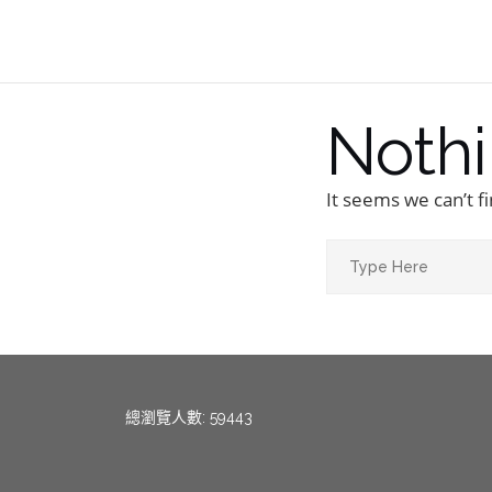
Noth
It seems we can’t f
menang123
,
menang123
,
menang123
,
menang123
,
menang123
,
me
總瀏覽人數: 59443